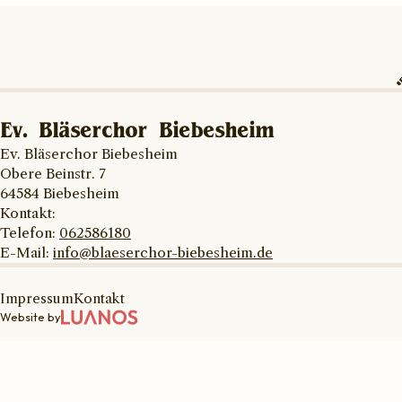
Ev. Bläserchor Biebesheim
Ev. Bläserchor Biebesheim
Obere Beinstr. 7
64584 Biebesheim
Kontakt:
Telefon:
062586180
E-Mail:
info@blaeserchor-biebesheim.de
Impressum
Kontakt
Website by