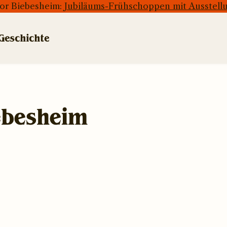
hor Biebesheim:
Jubiläums-Frühschoppen mit Ausstell
Geschichte
100 Jahre Jubiläum
Termine
Gallerie
ebesheim
Geschichte