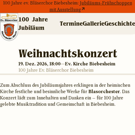
100 Jahre ev. Bläserchor Biebesheim:
Jubiläums-Frühschoppen
mit Ausstellung
100 Jahre
Termine
Gallerie
Geschichte
Jubiläum
100 Jahre Jubiläum
Termine
Weihnachtskonzert
Gallerie
Geschichte
19. Dez. 2026, 18:00
Ev. Kirche Biebesheim
100 Jahre Ev. Bläserchor Biebesheim
Zum Abschluss des Jubiläumsjahres erklingen in der heimischen
Kirche festliche und besinnliche Werke für
Blasorchester
. Das
Konzert lädt zum Innehalten und Danken ein – für 100 Jahre
gelebte Musiktradition und Gemeinschaft in Biebesheim.